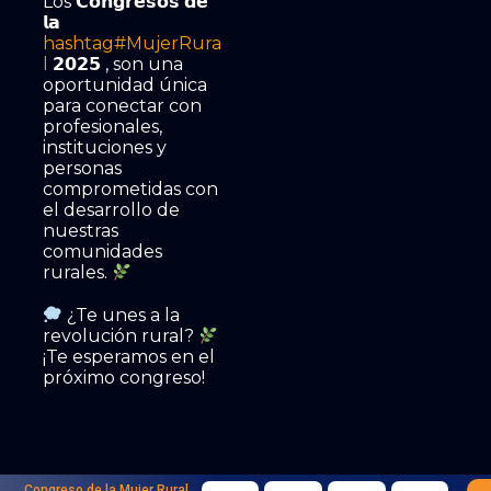
Los 𝗖𝗼𝗻𝗴𝗿𝗲𝘀𝗼𝘀 𝗱𝗲
𝗹𝗮
hashtag
#
MujerRura
l
𝟮𝟬𝟮𝟱 , son una
oportunidad única
para conectar con
profesionales,
instituciones y
personas
comprometidas con
el desarrollo de
nuestras
comunidades
rurales.
¿Te unes a la
revolución rural?
¡Te esperamos en el
próximo congreso!
Congreso de la Mujer Rural