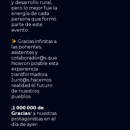
y desarrollo rural,
pero lo mejor fue la
energía de cada
persona que formó
parte de este
evento.
Gracias infinitas a
las ponentes,
asistentes y
colaborador@s que
hicieron posible esta
experiencia
transformadora.
Junt@s hacemos
realidad el futuro
de nuestros
pueblos.
¡𝟭.𝟬𝟬𝟬.𝟬𝟬𝟬 𝗱𝗲
𝗚𝗿𝗮𝗰𝗶𝗮𝘀! a nuestras
protagonistas en el
día de ayer: