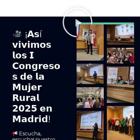
¡𝗔𝘀í
𝘃𝗶𝘃𝗶𝗺𝗼𝘀
𝗹𝗼𝘀 𝗜
𝗖𝗼𝗻𝗴𝗿𝗲𝘀𝗼
𝘀 𝗱𝗲 𝗹𝗮
𝗠𝘂𝗷𝗲𝗿
𝗥𝘂𝗿𝗮𝗹
𝟮𝟬𝟮𝟱 𝗲𝗻
𝗠𝗮𝗱𝗿𝗶𝗱!
Escucha,
escucha! nuestro