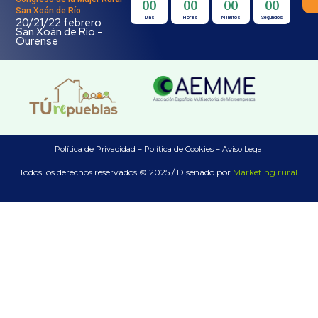
00
00
00
00
San Xoán de Río
Días
Horas
Minutos
Segundos
20/21/22 febrero
San Xoán de Río -
Ourense
Política de Privacidad –
Política de Cookies –
Aviso Legal
Todos los derechos reservados © 2025 / Diseñado por
Marketing rural