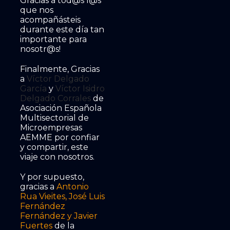
Gracias a tod@s l@s
que nos
acompañásteis
durante este día tan
importante para
nosotr@s!
Finalmente, Gracias
a
Víctor Delgado
García
y
Víctor Isidro
Delgado Corrales
de
Asociación Española
Multisectorial de
Microempresas
AEMME por confiar
y compartir, este
viaje con nosotros.
Y por supuesto,
gracias a
Antonio
Rua Vieites
,
José Luis
Fernández
Fernández
y
Javier
Fuertes
de la