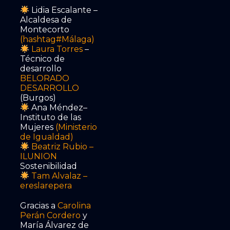
Lidia Escalante –
Alcaldesa de
Montecorto
(
hashtag
#
Málaga
)
Laura Torres
–
Técnico de
desarrollo
BELORADO
DESARROLLO
(Burgos)
Ana Méndez–
Instituto de las
Mujeres
(
Ministerio
de Igualdad
)
Beatriz Rubio
–
ILUNION
Sostenibilidad
Tam Alvalaz
–
ereslarepera
Gracias a
Carolina
Perán Cordero
y
María Álvarez de